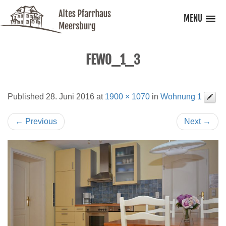
MENU
FEWO_1_3
Published
28. Juni 2016
at
1900 × 1070
in
Wohnung 1
←
Previous
Next
→