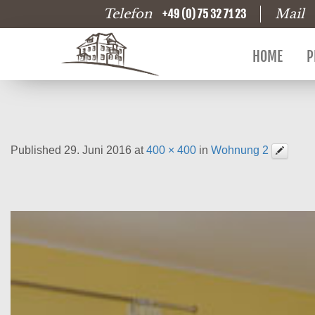
Telefon
Mail
+49 (0) 75 32 71 23
HOME
P
Published
29. Juni 2016
at
400 × 400
in
Wohnung 2