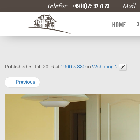
Telefon
Mail
+49 (0) 75 32 71 23
HOME
P
Published
5. Juli 2016
at
1900 × 880
in
Wohnung 2
←
Previous